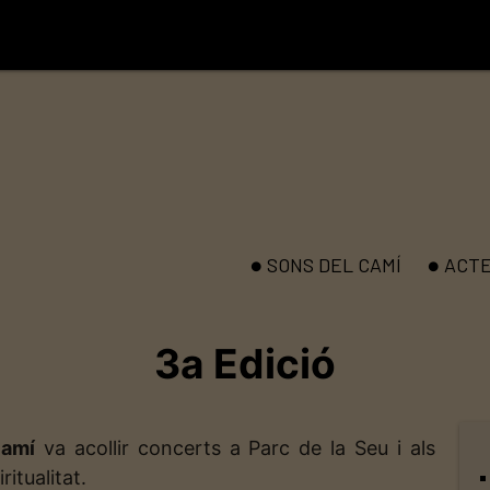
SONS DEL CAMÍ
ACT
brightness_1
brightness_1
3a Edició
Camí
va acollir concerts a Parc de la Seu i als
itualitat.