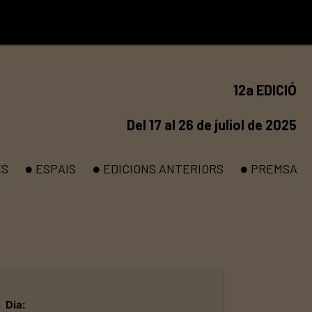
12a EDICIÓ
Del 17 al 26 de juliol de 2025
ES
ESPAIS
EDICIONS ANTERIORS
PREMSA
brightness_1
brightness_1
brightness_1
Dia: