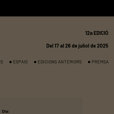
12a EDICIÓ
Del 17 al 26 de juliol de 2025
ES
ESPAIS
EDICIONS ANTERIORS
PREMSA
brightness_1
brightness_1
brightness_1
Dia: