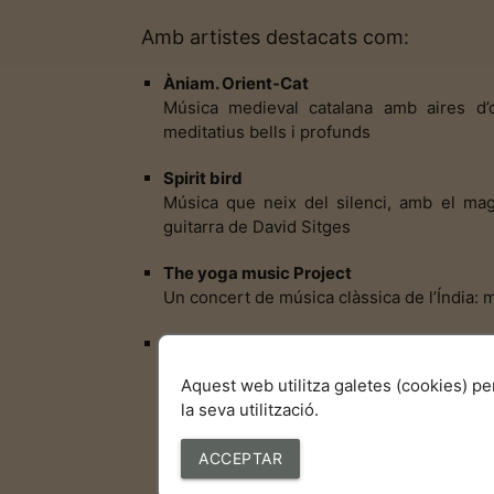
Amb artistes destacats com:
Àniam. Orient-Cat
Música medieval catalana amb aires d’o
meditatius bells i profunds
Spirit bird
Música que neix del silenci, amb el magn
guitarra de David Sitges
The yoga music Project
Un concert de música clàssica de l’Índia: m
Paghayo
Concert ofert per la coral filipina Ateneo 
Aquest web utilitza galetes (cookies) p
la seva utilització.
ACCEPTAR