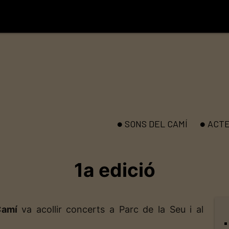
SONS DEL CAMÍ
ACT
brightness_1
brightness_1
1a edició
 Camí
va acollir concerts a Parc de la Seu i al